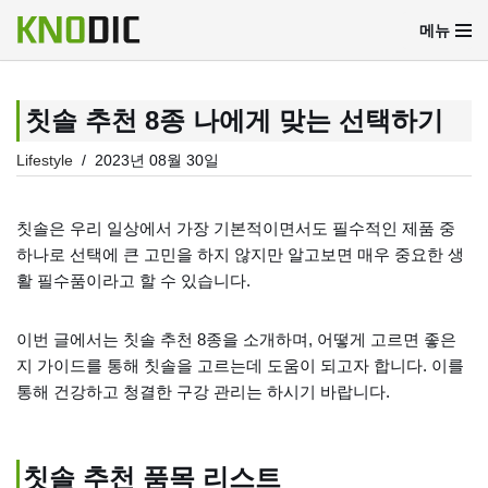
메뉴
콘
텐
츠
칫솔 추천 8종 나에게 맞는 선택하기
로
Lifestyle
2023년 08월 30일
건
너
뛰
칫솔은 우리 일상에서 가장 기본적이면서도 필수적인 제품 중
기
하나로 선택에 큰 고민을 하지 않지만 알고보면 매우 중요한 생
활 필수품이라고 할 수 있습니다.
이번 글에서는 칫솔 추천 8종을 소개하며, 어떻게 고르면 좋은
지 가이드를 통해 칫솔을 고르는데 도움이 되고자 합니다. 이를
통해 건강하고 청결한 구강 관리는 하시기 바랍니다.
칫솔 추천 품목 리스트