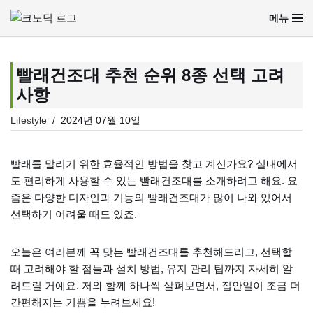
메뉴
콘
텐
츠
빨래건조대 추천 순위 8종 선택 고려
로
사항
건
너
Lifestyle
2024년 07월 10일
뛰
기
빨래를 말리기 위한 효율적인 방법을 찾고 계신가요? 실내에서
도 편리하게 사용할 수 있는 빨래건조대를 소개하려고 해요. 요
즘은 다양한 디자인과 기능의 빨래건조대가 많이 나와 있어서
선택하기 어려울 때도 있죠.
오늘은 여러분께 꼭 맞는 빨래건조대를 추천해드리고, 선택할
때 고려해야 할 점들과 설치 방법, 유지 관리 팁까지 자세히 알
려드릴 거예요. 저와 함께 하나씩 살펴보면서, 집안일이 조금 더
간편해지는 기쁨을 누려보세요!